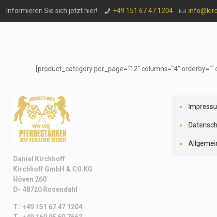
Informieren Sie sich jetzt hier!
+49 151 67 47 1204
info@kir
[product_category per_page=“12″ columns=“4″ orderby=““ 
Impress
Datensch
Allgemei
Daniel Kirchhoff
Kirchhoff
GmbH & CO.KG
Höven 260
D- 48720 Rosendahl
T.: +49 151 67 47 1204