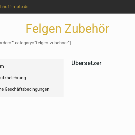
chhoff-moto.de
Felgen Zubehör
order=““ category=“felgen-zubehoer“]
Übersetzer
um
utzbelehrung
ne Geschäftsbedingungen