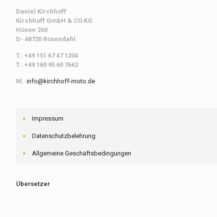
Daniel Kirchhoff
Kirchhoff
GmbH & CO.KG
Höven 260
D- 48720 Rosendahl
T.: +49 151 67 47 1204
T.: +49 160 95 60 7662
M.
:
info@kirchhoff-moto.de
Impressum
Datenschutzbelehrung
Allgemeine Geschäftsbedingungen
Übersetzer