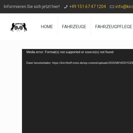
Informieren Sie sich jetzt hier!
+49 151 67 47 1204
info@kir
HOME
FAHRZEUGE
FAHRZEUGPFLEGE
Video-
Media error: Format(s) not supported or source(s) not found
Player
Datei herunterladen: https://kirchhoff-moto.de/wp-content/uploads/2015/08/VIDDYO