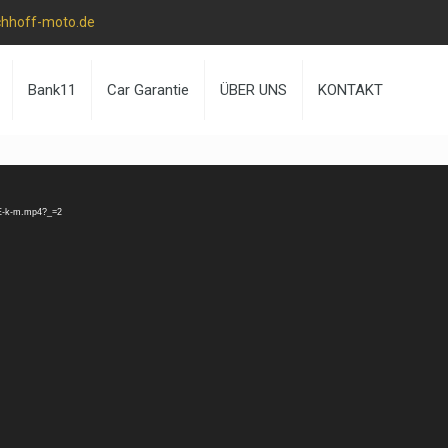
chhoff-moto.de
Bank11
Car Garantie
ÜBER UNS
KONTAKT
ZE-k-m.mp4?_=2