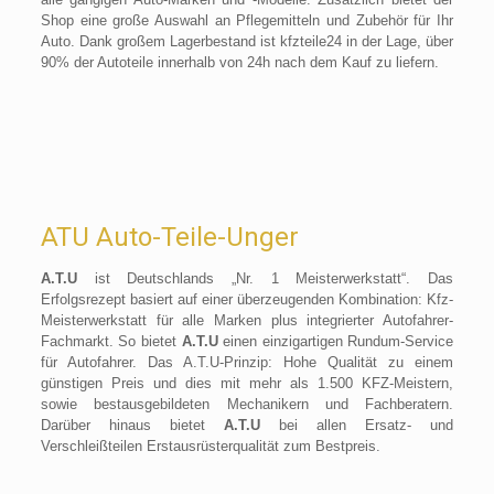
Shop eine große Auswahl an Pflegemitteln und Zubehör für Ihr
Auto. Dank großem Lagerbestand ist kfzteile24 in der Lage, über
90% der Autoteile innerhalb von 24h nach dem Kauf zu liefern.
ATU Auto-Teile-Unger
A.T.U
ist Deutschlands „Nr. 1 Meisterwerkstatt“. Das
Erfolgsrezept basiert auf einer überzeugenden Kombination: Kfz-
Meisterwerkstatt für alle Marken plus integrierter Autofahrer-
Fachmarkt. So bietet
A.T.U
einen einzigartigen Rundum-Service
für Autofahrer. Das A.T.U-Prinzip: Hohe Qualität zu einem
günstigen Preis und dies mit mehr als 1.500 KFZ-Meistern,
sowie bestausgebildeten Mechanikern und Fachberatern.
Darüber hinaus bietet
A.T.U
bei allen Ersatz- und
Verschleißteilen Erstausrüsterqualität zum Bestpreis.