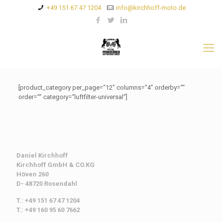
+49 151 67 47 1204
info@kirchhoff-moto.de
[product_category per_page=“12″ columns=“4″ orderby=““
order=““ category=“luftfilter-universal“]
Daniel Kirchhoff
Kirchhoff
GmbH & CO.KG
Höven 260
D- 48720 Rosendahl
T.: +49 151 67 47 1204
T.: +49 160 95 60 7662