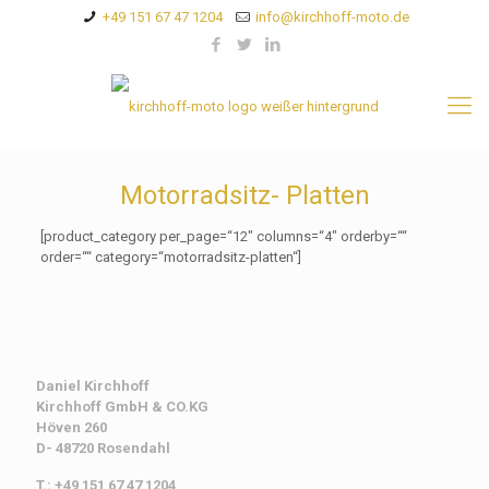
+49 151 67 47 1204
info@kirchhoff-moto.de
Motorradsitz- Platten
[product_category per_page=“12″ columns=“4″ orderby=““
order=““ category=“motorradsitz-platten“]
Daniel Kirchhoff
Kirchhoff
GmbH & CO.KG
Höven 260
D- 48720 Rosendahl
T.: +49 151 67 47 1204