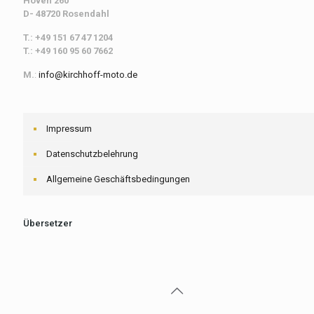
Höven 260
D- 48720 Rosendahl
T.: +49 151 67 47 1204
T.: +49 160 95 60 7662
M.
:
info@kirchhoff-moto.de
Impressum
Datenschutzbelehrung
Allgemeine Geschäftsbedingungen
Übersetzer