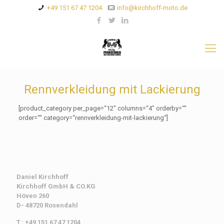
+49 151 67 47 1204
info@kirchhoff-moto.de
Rennverkleidung mit Lackierung
[product_category per_page=“12″ columns=“4″ orderby=““
order=““ category=“rennverkleidung-mit-lackierung“]
Daniel Kirchhoff
Kirchhoff
GmbH & CO.KG
Höven 260
D- 48720 Rosendahl
T.: +49 151 67 47 1204