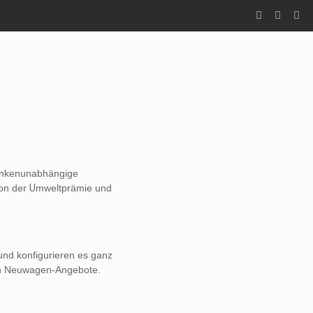
bankenunabhängige
von der
U
mweltprämie und
und konfigurieren es ganz
igen Neuwagen-Angebote.