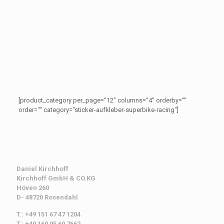
[product_category per_page=“12″ columns=“4″ orderby=““
order=““ category=“sticker-aufkleber-superbike-racing“]
Daniel Kirchhoff
Kirchhoff
GmbH & CO.KG
Höven 260
D- 48720 Rosendahl
T.: +49 151 67 47 1204
T.: +49 160 95 60 7662