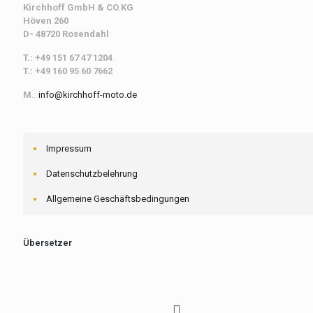
Kirchhoff
GmbH & CO.KG
Höven 260
D- 48720 Rosendahl
T.: +49 151 67 47 1204
T.: +49 160 95 60 7662
M.
:
info@kirchhoff-moto.de
Impressum
Datenschutzbelehrung
Allgemeine Geschäftsbedingungen
Übersetzer