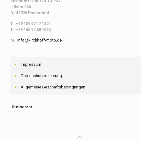
Kirchhoff
GmbH & CO.KG
Höven 260
D- 48720 Rosendahl
T.: +49 151 67 47 1204
T.: +49 160 95 60 7662
M.
:
info@kirchhoff-moto.de
Impressum
Datenschutzbelehrung
Allgemeine Geschäftsbedingungen
Übersetzer