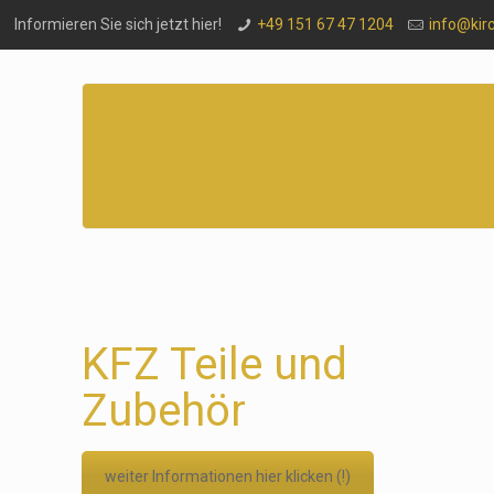
Informieren Sie sich jetzt hier!
+49 151 67 47 1204
info@kir
KFZ Teile und
Zubehör
weiter Informationen hier klicken (!)