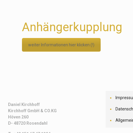
Anhängerkupplung
weiter Informationen hier klicken (!)
Impress
Daniel Kirchhoff
Datensch
Kirchhoff
GmbH & CO.KG
Höven 260
Allgemei
D- 48720 Rosendahl