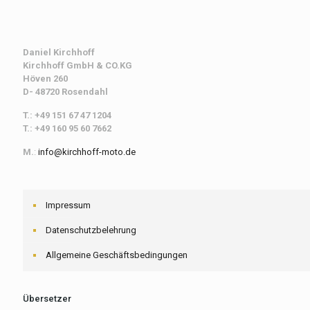
Daniel Kirchhoff
Kirchhoff
GmbH & CO.KG
Höven 260
D- 48720 Rosendahl
T.: +49 151 67 47 1204
T.: +49 160 95 60 7662
M.
:
info@kirchhoff-moto.de
Impressum
Datenschutzbelehrung
Allgemeine Geschäftsbedingungen
Übersetzer